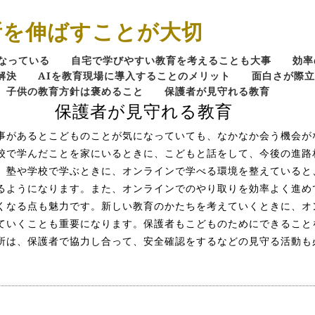
所を伸ばすことが大切
なっている
自宅で学びやすい教育を考えることも大事
効率
解決
AIを教育現場に導入することのメリット
面白さが際立
子供の教育方針は褒めること
保護者が見守れる教育
保護者が見守れる教育
事があるとこどものことが気になっていても、なかなか会う機会が
校で学んだことを家にいるときに、こどもと話をして、今後の進路
。塾や学校で学ぶときに、オンラインで学べる環境を整えていると
るようになります。また、オンラインでのやり取りを効率よく進め
くなる点も魅力です。新しい教育のかたちを考えていくときに、オ
ていくことも重要になります。保護者もこどものためにできること
所は、保護者で協力し合って、安全確認をするなどの見守る活動も